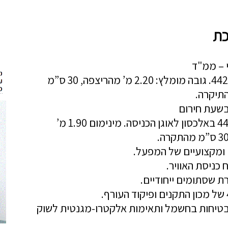
כת
 – ממ"ד
"כניסת אוויר: אוגן 8" או 4" לפי ת"י 4422. גובה מומלץ: 2.20 מ’ מהריצפה, 30 ס”מ
בשעת חירום
יציאת אוויר: אוגן 8" או 4" לפי ת"י 4422 באלכסון לאוגן הכניסה. מינימום 1.90 מ’
 ומקצועיים של המפעל.
 כניסת האוויר.
 שסתומים ייחודיים.
 לתקן CE לדרישות בטיחות בחשמל ותאימות אלקטרו-מגנטית לשוק