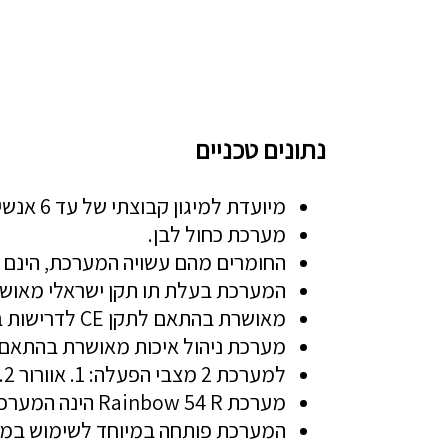
נתונים טכניים
מיועדת למיגון קבוצתי של עד 6 אנשים השוהים בממ”ד תקני בנפח של עד 36 מ”ק.
מערכת כחול לבן.
החומרים מהם עשויה המערכת, הינם ב
המערכת בעלת תו תקן ישראלי מאושרת לעמידה בדרישות ת"
מאושרת בהתאם לתקן CE לדרישות בטיחות בחשמל ותאימות אלקטרומגנטית עבור השוק האירופאי.
מערכת ניהול איכות מאושרת בהתאם ל- 2015 : ISO 9001 של מכון התקנים הישראלי ו- 345
למערכת 2 מצבי הפעלה: 1. אוורור 2. סינון
מערכת Rainbow 54 R הינה המערכת הקטנה ביותר בעולם.
המערכת פותחה במיוחד לשימוש בממ"