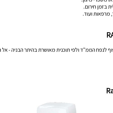
 בזמן חירום.
, מרפאות ועוד.
RAINBO או RAINBOW 72 R בכפוף לנפח הממ"ד ולפי תוכנית מאושרת בהיתר