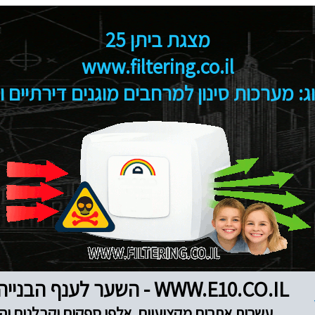
מצגת ביתן 25
www.filtering.co.il
ג: מערכות סינון למרחבים מוגנים דירתיים ו
WWW.E10.CO.IL - השער לענף הבנייה והנדל"ן
עשרות אתרים מקצועיים, אלפי ספקים וקבלנים והז